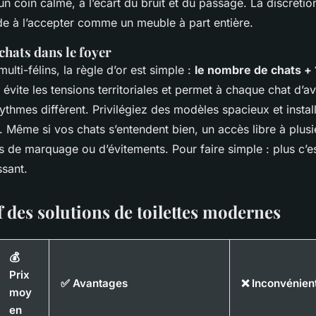
un coin calme, à l’écart du bruit et du passage. La discrétion
de à l’accepter comme un meuble à part entière.
chats dans le foyer
ulti-félins, la règle d’or est simple :
le nombre de chats + 
 évite les tensions territoriales et permet à chaque chat d’a
 rythmes diffèrent. Privilégiez des modèles spacieux et insta
. Même si vos chats s’entendent bien, un accès libre à plusie
es de marquage ou d’évitements. Pour faire simple : plus c’e
ssant.
 des solutions de toilettes modernes
💰
Prix
✅ Avantages
❌ Inconvénien
moy
en