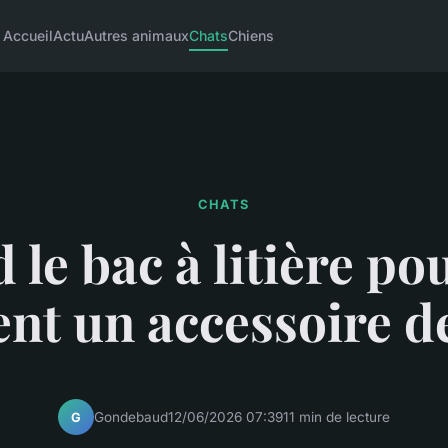
Accueil
Actu
Autres animaux
Chats
Chiens
CHATS
le bac à litière po
ent un accessoire d
Gondebaud
12/06/2026 07:39
11 min de lecture
G