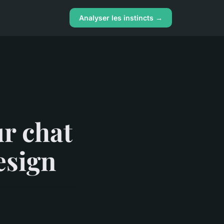
Analyser les instincts →
ur chat
esign