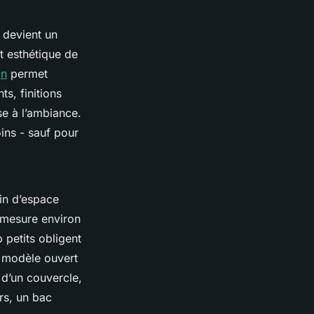
l devient un
t esthétique de
gn
permet
ts, finitions
se à l’ambiance.
ins - sauf pour
oin d’espace
c mesure environ
 petits obligent
re modèle ouvert
 d’un couvercle,
ers, un bac