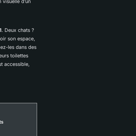
 visuelle d’un
1
. Deux chats ?
voir son espace,
llez-les dans des
urs toilettes
st accessible,
ts