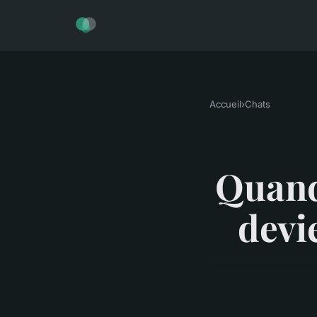
Accueil
›
Chats
Quand 
devi