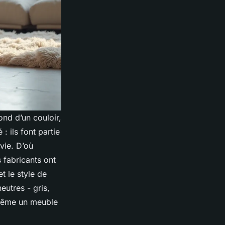
ond d’un couloir,
 ils font partie
 vie. D’où
s fabricants ont
t le style de
eutres - gris,
 même un meuble