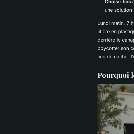
Choisir bac à
une solution 
Lundi matin, 7 h
litière en plast
derrière le can
boycotter son co
lieu de cacher l
Pourquoi le