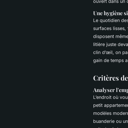
ouvert dans un c
Une hygiène si
Le quotidien de
surfaces lisses,
disposent même d
litière juste de
clin d’œil, on p
gain de temps a
Critères de 
Analyser l'em
L’endroit où vou
petit appartemen
modèles moderne
buanderie ou une 