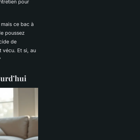
entretien pour
, mais ce bac à
 le poussez
cide de
 vécu. Et si, au
?
ourd’hui