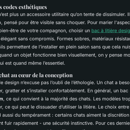
s codes esthétiques
n’est plus un accessoire utilitaire qu’on tente de dissimuler. I
, pensé pour être visible sans choquer. Pour marier l'aspec
 bien-être de votre compagnon, choisir un
bac à litière desi
 à l'élégant sans compromis. Formes sobres, matériaux résistan
ils permettent de l’installer en plein salon sans que cela nui
quand un objet fonctionne bien visuellement, on y pense mo
qui est quand même l’essentiel.
chat au cœur de la conception
 le design n’excuse pas l’oubli de l’éthologie. Un chat a bes
r, gratter et s’installer confortablement. En général, un ba
cm
, ce qui convient à la majorité des chats. Les modèles trop
er, ce qui peut le dissuader d’utiliser la litière. Le choix ent
 aussi du tempérament : certains chats aiment la discrétion
nt fuir rapidement - une sécurité instinctive. Pour ces derni